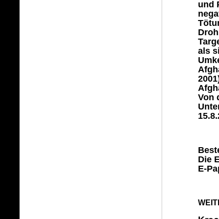
und 
nega
Tötu
Droh
Targ
als s
Umke
Afgh
2001)
Afgh
Von d
Unte
15.8.
Best
Die E
E-Pap
WEIT