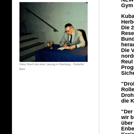
Gym 
Kuba
Herbe
Die 
Rese
Bund
hera
Die 
nord
Reul
Hans Krech bei einer Lesung in Hamburg - Osdorfer
Prog
Born
Siche
"Dro
Roll
Droh
die 
"Der
wir 
über
Enbe