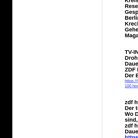
Krei
Rese
Gesp
Berli
Krec
Gehei
Magaz
TV-I
Droh
Daue
ZDF 
Der 
https:/
100.ht
zdf 
Der 
Wo D
sind,
zdf h
Daue
http