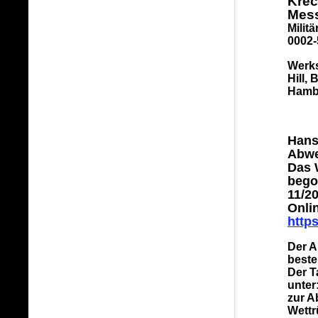
Krec
Mess
Milit
0002-
Werks
Hill, 
Hambu
Hans
Abwe
Das 
bego
11/20
Onli
http
Der A
beste
Der T
unter
zur A
Wettr