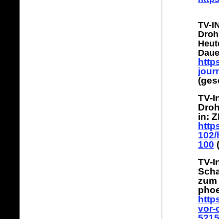
TV-I
Droh
Heute
Daue
http
jour
(ges
TV-I
Droh
in: 
http
102/
100
(
TV-I
Scha
zum 
phoe
http
vor-
5215