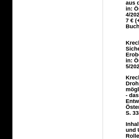
aus 
in: Ö
4/202
7 € (
Buch
Krec
Sich
Erob
in: Ö
5/202
Krec
Droh
mögl
- da
Entw
Öster
S. 33
Inha
und 
Roll