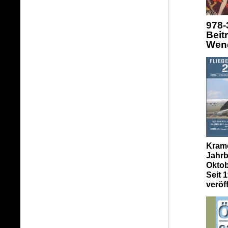
978-
Beit
Wend
Krame
Jahrb
Oktob
Seit 
veröff