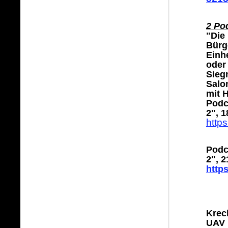
2 Po
"Die
Bürg
Einh
oder
Sieg
Salo
mit 
Podc
2", 1
http
Podc
2", 2
http
Krec
UAV 