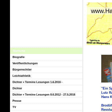
www.Ha
Startseite
Biografie
Veröffentlichungen
Bürgerrechtler
Leichtathletik
Dichter + Termine Lesungen 1.6.2016 -
"Ein S
Dichter
Lutz R
Dichter + Termine Lesungen 8.6.2012 - 27.5.2016
Hans Kr
Presse
Brodüf
TV
Revolu