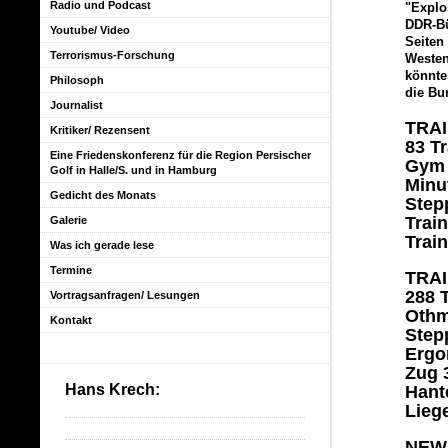
Radio und Podcast
"Explo
DDR-Bü
Youtube/ Video
Seiten
Terrorismus-Forschung
Westen
könnte
Philosoph
die Bu
Journalist
TRAI
Kritiker/ Rezensent
83 T
Eine Friedenskonferenz für die Region Persischer
Gym 
Golf in Halle/S. und in Hamburg
Minu
Gedicht des Monats
Step
Train
Galerie
Train
Was ich gerade lese
Termine
TRAI
288 
Vortragsanfragen/ Lesungen
Othm
Kontakt
Step
Ergo
Zug 3
Hans Krech:
Hante
Lieg
NEWS